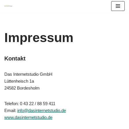
Zum
Inhalt
springen
Impressum
Kontakt
Das Internetstudio GmbH
Lüttenheisch 1a
24582 Bordesholm
Telefon: 0 43 22 / 88 59 411
Email:
info@dasinternetstudio.de
www.dasinternetstudio.de