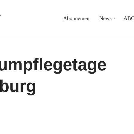
Abonnement
News
ABO
umpflegetage
sburg