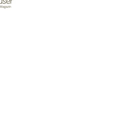
Strategie und Management der Landschaftsentwicklung
hutz. Die Ergebnisse sind innovative Ansätze für die
tur- und Kulturlandschaften, speziell
dabei wichtige Zukunftsaufgaben, vor allem die
en Jahr ist die Universität München Fachpartnerin
g.
pril 2024 präsentieren die Experten der TU München