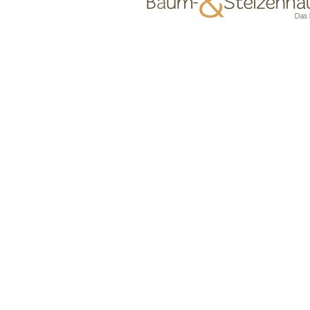
Die TU München forscht am Lehrstuhl für 
zum Thema Landschaftsplanung und Natursc
Planung und nachhaltige Entwicklung von Na
Stadtlandschaften. Im Vordergrund stehen 
Anpassung an den Klimawandel. Im kommend
der Deutschen Baumpflegetage in Augsbur
Bäume im Stress
Auf der Fachtagung vom 23. Bis zum 25. A